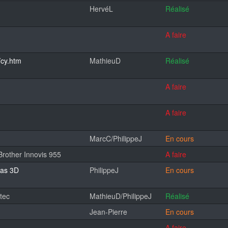
HervéL
Réalisé
A faire
/cy.htm
MathieuD
Réalisé
A faire
A faire
MarcC/PhilippeJ
En cours
Brother Innovis 955
A faire
las 3D
PhilippeJ
En cours
tec
MathieuD/PhilippeJ
Réalisé
Jean-Pierre
En cours
A faire