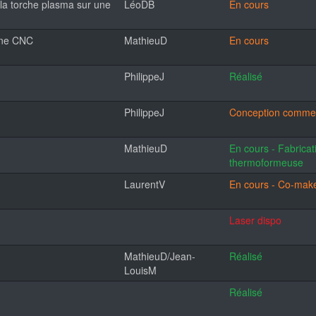
la torche plasma sur une
LéoDB
En cours
une CNC
MathieuD
En cours
PhilippeJ
Réalisé
PhilippeJ
Conception comm
MathieuD
En cours - Fabrica
thermoformeuse
LaurentV
En cours - Co-mak
Laser dispo
MathieuD/Jean-
Réalisé
LouisM
Réalisé