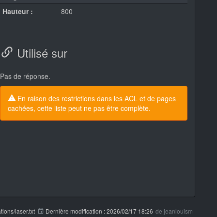
Hauteur :
800
Utilisé sur
Pas de réponse.
En raison des restrictions dans les ACL et de pages
cachées, cette liste peut ne pas être complète.
tions/laser.txt
Dernière modification :
2026/02/17 18:26
de
jeanlouism