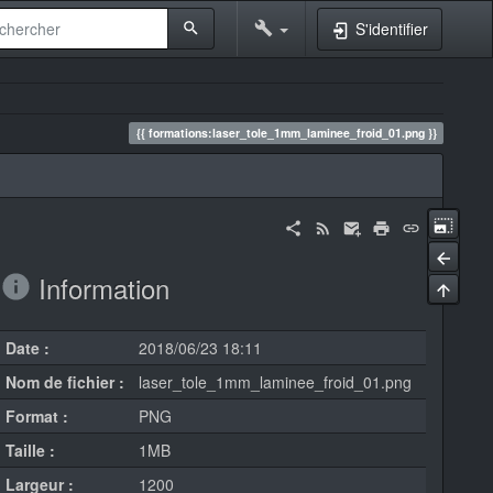
S'identifier
formations:laser_tole_1mm_laminee_froid_01.png
Information
Date :
2018/06/23 18:11
Nom de fichier :
laser_tole_1mm_laminee_froid_01.png
Format :
PNG
Taille :
1MB
Largeur :
1200